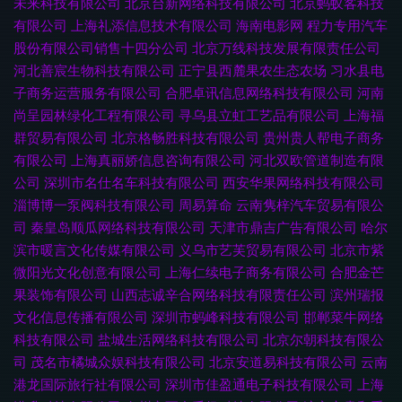
未来科技有限公司
北京台新网络科技有限公司
北京蚂蚁客科技
有限公司
上海礼添信息技术有限公司
海南电影网
程力专用汽车
股份有限公司销售十四分公司
北京万线科技发展有限责任公司
河北善宸生物科技有限公司
正宁县西麓果农生态农场
习水县电
子商务运营服务有限公司
合肥卓讯信息网络科技有限公司
河南
尚呈园林绿化工程有限公司
寻乌县立虹工艺品有限公司
上海福
群贸易有限公司
北京格畅胜科技有限公司
贵州贵人帮电子商务
有限公司
上海真丽娇信息咨询有限公司
河北双欧管道制造有限
公司
深圳市名仕名车科技有限公司
西安华果网络科技有限公司
淄博博一泵阀科技有限公司
周易算命
云南隽梓汽车贸易有限公
司
秦皇岛顺瓜网络科技有限公司
天津市鼎吉广告有限公司
哈尔
滨市暖言文化传媒有限公司
义乌市艺芙贸易有限公司
北京市紫
微阳光文化创意有限公司
上海仁续电子商务有限公司
合肥金芒
果装饰有限公司
山西志诚辛合网络科技有限责任公司
滨州瑞报
文化信息传播有限公司
深圳市蚂峰科技有限公司
邯郸菜牛网络
科技有限公司
盐城生活网络科技有限公司
北京尔朝科技有限公
司
茂名市橘城众娱科技有限公司
北京安道易科技有限公司
云南
港龙国际旅行社有限公司
深圳市佳盈通电子科技有限公司
上海